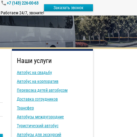
+7 (143) 226-00-63
Заказать звонок
Работаем 24/7, звоните!
Наши услуги
Автобус на свадьбу
Автобус на корпоратив
Перевозка детей автобусом
Доставка сотрудников
Трансфер
Автобусы междугородние
Туристический автобус
Автобусы для экскурсий