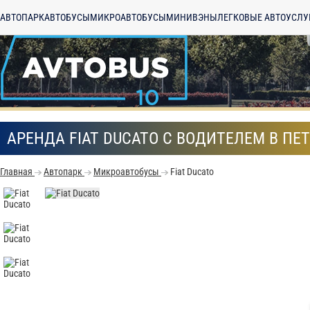
АВТОПАРК
АВТОБУСЫ
МИКРОАВТОБУСЫ
МИНИВЭНЫ
ЛЕГКОВЫЕ АВТО
УСЛУ
АРЕНДА FIAT DUCATO С ВОДИТЕЛЕМ В ПЕ
Главная
Автопарк
Микроавтобусы
Fiat Ducato
С
Политикой конфид
согласие на обраб