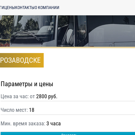
ГИ
ЦЕНЫ
КОНТАКТЫ
О КОМПАНИИ
ТРОЗАВОДСКЕ
Параметры и цены
Цена за час: от
2800 руб.
Число мест:
18
Мин. время заказа:
3 часа
енциальности
ознакомлен(а), даю
отку моих Персональных данных