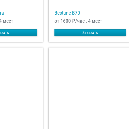
ra
Bestune B70
4 мест
от 1600
₽/час , 4 мест
азать
Заказать