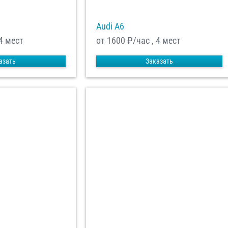
Audi A6
4 мест
от 1600
₽/час , 4 мест
азать
Заказать