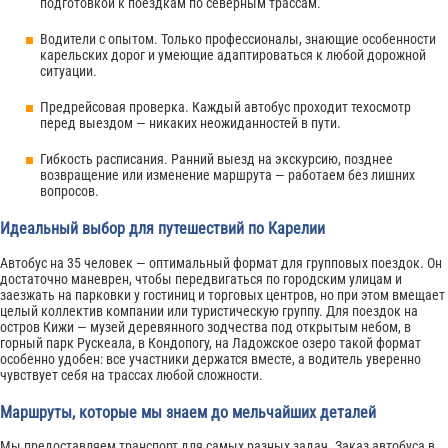
подготовкой к поездкам по северным трассам.
Водители с опытом. Только профессионалы, знающие особенности
карельских дорог и умеющие адаптироваться к любой дорожной
ситуации.
Предрейсовая проверка. Каждый автобус проходит техосмотр
перед выездом — никаких неожиданностей в пути.
Гибкость расписания. Ранний выезд на экскурсию, позднее
возвращение или изменение маршрута — работаем без лишних
вопросов.
Идеальный выбор для путешествий по Карелии
Автобус на 35 человек — оптимальный формат для групповых поездок. Он
достаточно маневрен, чтобы передвигаться по городским улицам и
заезжать на парковки у гостиниц и торговых центров, но при этом вмещает
целый коллектив компании или туристическую группу. Для поездок на
остров Кижи — музей деревянного зодчества под открытым небом, в
горный парк Рускеала, в Кондопогу, на Ладожское озеро такой формат
особенно удобен: все участники держатся вместе, а водитель уверенно
чувствует себя на трассах любой сложности.
Маршруты, которые мы знаем до мельчайших деталей
Мы предоставляем транспорт для самых разных задач. Заказ автобуса в