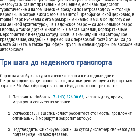
«Автобус10» станет правильным решением, если вам предстоят
туристические и паломнические поездки по Петрозаводску — столице
Карелии, на остров Кижи с его знаменитой Преображенской церковью, в
горный парк Рускеала с его мраморными каньонами, в Кондопогу с ее
знаменитой архитектурой, на Ладожское озеро — самое большое озеро
Европы, а также другие живописные места Карелии, корпоративные
мероприятия с выездом сотрудников на тимбилдинг или загородное
празднование, свадебные церемонии с перевозкой гостей от ЗАГСа до
места банкета, а также трансферы групп на железнодорожном вокзале или
автовокзале.
Три шага до надежного транспорта
Спрос на автобусы в туристический сезон и в выходные дни в
Петрозаводске традиционно высок, поэтому рекомендуем обращаться
заранее. Чтобы забронировать автобус, достаточно трех шагов:
Позвонить. Набрать
+7 (143) 226-00-63
, назвать дату, время,
маршрут и количество человек.
Согласовать. Наш специалист рассчитает стоимость, предложит
оптимальный маршрут и закрепит автобус.
Подтвердить. Фиксируем бронь. За сутки диспетчер свяжется для
подтверждения всех деталей.