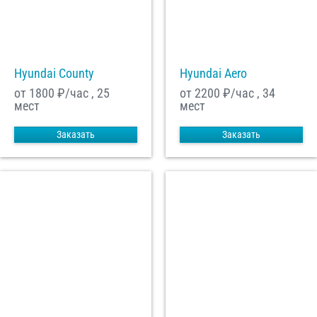
С
Политикой конфиденциальности
ознакомлен(а), даю согласие на
обработку моих Персональных данных
Hyundai County
Hyundai Aero
Отправить заказ
от 1800
₽/час , 25
от 2200
₽/час , 34
мест
мест
Заказать
Заказать