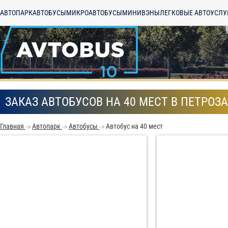
АВТОПАРК
АВТОБУСЫ
МИКРОАВТОБУСЫ
МИНИВЭНЫ
ЛЕГКОВЫЕ АВТО
УСЛУ
ЗАКАЗ АВТОБУСОВ НА 40 МЕСТ В ПЕТРОЗ
Главная
Автопарк
Автобусы
Автобус на 40 мест
С
Политикой конфид
согласие на обраб