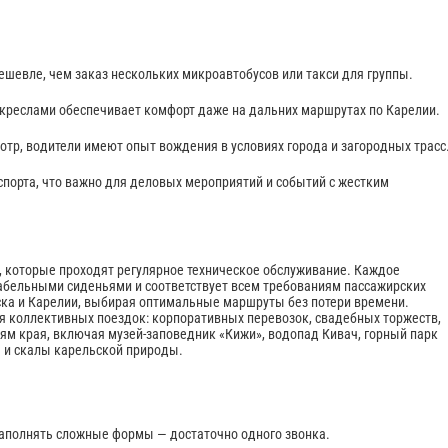
ешевле, чем заказ нескольких микроавтобусов или такси для группы.
 креслами обеспечивает комфорт даже на дальних маршрутах по Карелии.
тр, водители имеют опыт вождения в условиях города и загородных трасс
порта, что важно для деловых мероприятий и событий с жестким
, которые проходят регулярное техническое обслуживание. Каждое
абельными сиденьями и соответствует всем требованиям пассажирских
ска и Карелии, выбирая оптимальные маршруты без потери времени.
я коллективных поездок: корпоративных перевозок, свадебных торжеств,
ям края, включая музей-заповедник «Кижи», водопад Кивач, горный парк
а и скалы карельской природы.
аполнять сложные формы — достаточно одного звонка.