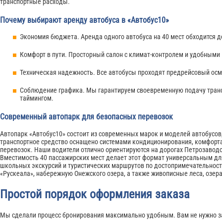
транспортные расходы.
Почему выбирают аренду автобуса в «Автобус10»
Экономия бюджета. Аренда одного автобуса на 40 мест обходится д
Комфорт в пути. Просторный салон с климат-контролем и удобными
Техническая надежность. Все автобусы проходят предрейсовый осмо
Соблюдение графика. Мы гарантируем своевременную подачу транс
таймингом.
Современный автопарк для безопасных перевозок
Автопарк «Автобус10» состоит из современных марок и моделей автобусов
транспортное средство оснащено системами кондиционирования, комфорт
перевозок. Наши водители отлично ориентируются на дорогах Петрозавод
Вместимость 40 пассажирских мест делает этот формат универсальным дл
школьных экскурсий и туристических маршрутов по достопримечательност
«Рускеала», набережную Онежского озера, а также живописные леса, озер
Простой порядок оформления заказа
Мы сделали процесс бронирования максимально удобным. Вам не нужно з