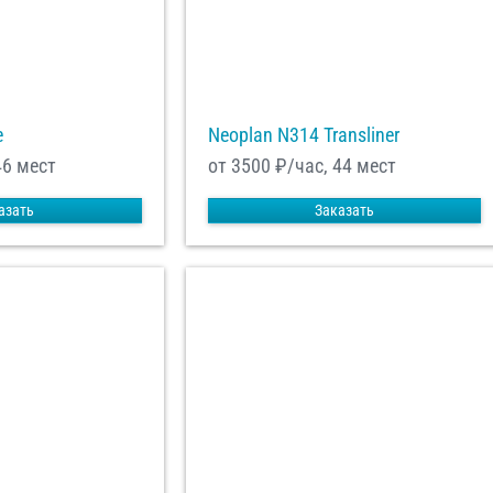
e
Neoplan N314 Transliner
46 мест
от 3500
₽/час, 44 мест
азать
Заказать