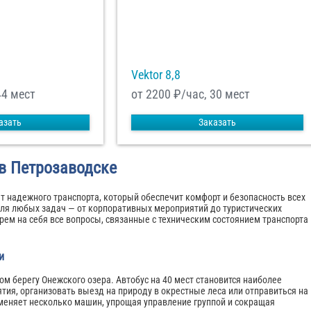
Vektor 8,8
44 мест
от 2200
₽/час, 30 мест
азать
Заказать
в Петрозаводске
т надежного транспорта, который обеспечит комфорт и безопасность всех
ля любых задач — от корпоративных мероприятий до туристических
рем на себя все вопросы, связанные с техническим состоянием транспорта 
и
м берегу Онежского озера. Автобус на 40 мест становится наиболее
ия, организовать выезд на природу в окрестные леса или отправиться на
меняет несколько машин, упрощая управление группой и сокращая