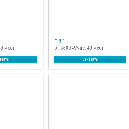
равить заказ
Higer
43 мест
от 3500
₽/час, 43 мест
азать
Заказать